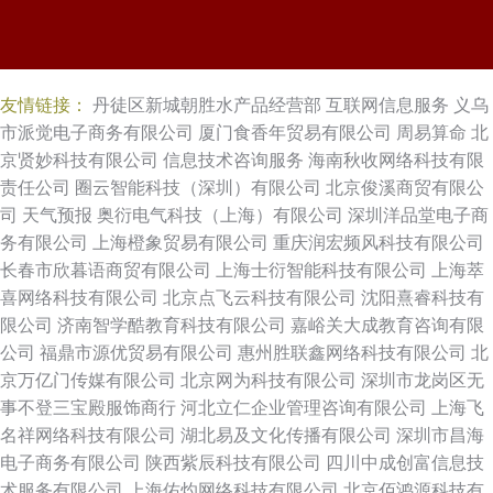
友情链接：
丹徒区新城朝胜水产品经营部
互联网信息服务
义乌
市派觉电子商务有限公司
厦门食香年贸易有限公司
周易算命
北
京贤妙科技有限公司
信息技术咨询服务
海南秋收网络科技有限
责任公司
圈云智能科技（深圳）有限公司
北京俊溪商贸有限公
司
天气预报
奥衍电气科技（上海）有限公司
深圳洋品堂电子商
务有限公司
上海橙象贸易有限公司
重庆润宏频风科技有限公司
长春市欣暮语商贸有限公司
上海士衍智能科技有限公司
上海萃
喜网络科技有限公司
北京点飞云科技有限公司
沈阳熹睿科技有
限公司
济南智学酷教育科技有限公司
嘉峪关大成教育咨询有限
公司
福鼎市源优贸易有限公司
惠州胜联鑫网络科技有限公司
北
京万亿门传媒有限公司
北京网为科技有限公司
深圳市龙岗区无
事不登三宝殿服饰商行
河北立仁企业管理咨询有限公司
上海飞
名祥网络科技有限公司
湖北易及文化传播有限公司
深圳市昌海
电子商务有限公司
陕西紫辰科技有限公司
四川中成创富信息技
术服务有限公司
上海佑灼网络科技有限公司
北京佰鸿源科技有