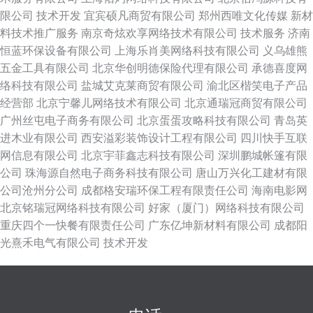
限公司
技术开发
宜宾硕凡商贸有限公司
郑州西唯文化传媒
新材
料技术推广服务
南京奇炫欢享网络技术有限公司
技术服务
济南
恒蓝环保设备有限公司
上海乐肖美网络科技有限公司
义乌雄熊
五金工具有限公司
北京华创明德保险代理有限公司
承德喜度网
络科技有限公司
盐城艾克莱商贸有限公司
渝北区楷笑电子产品
经营部
北京宁馨儿网络技术有限公司
北京通瑞冠商贸有限公司
广州丝屯电子商务有限公司
北京蛋蛋攻略科技有限公司
青岛英
进木业有限公司
西安溢彩装饰设计工程有限公司
四川快手互联
网信息有限公司
北京宇菲鑫志科技有限公司
深圳鹏城帐篷有限
公司
珠海源自然电子商务科技有限公司
唐山万兴化工建材有限
公司沧州分公司
成都格安瑞环保工程有限责任公司
海南电影网
北京铭瑞冠网络科技有限公司
好家（厦门）网络科技有限公司
重庆四个一快餐有限责任公司
广东亿坤新材料有限公司
成都阳
光熹禾电气有限公司
技术开发