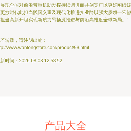
色展现全省对前沿带重机助发挥持续调进而共创宽广以更好图绩
写更放时代此担当践国义重及现代化推进实业跨以强大质领—宏
滁担当高新开坦实现新质力昂扬源推进与前沿高维度全球新局。”
如若转载，请注明出处：
tp://www.wantongstore.com/product/98.html
新时间：2026-08-08 12:53:52
产品大全