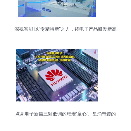
深视智能 以“专精特新”之力，铸电子产品研发新高
度
点亮电子新篇三颗低调的璀璨‘童心’。星涌奇迹的
召唤揭幕！芯草梦新通显秘',