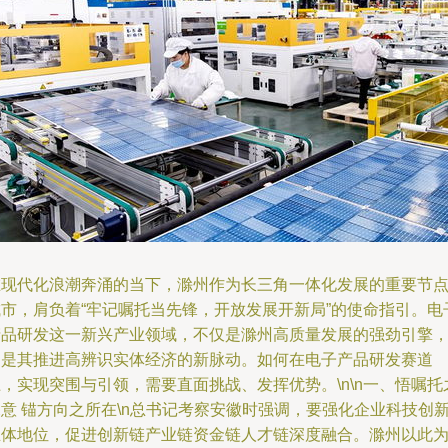
在现代化浪潮奔涌的当下，滁州作为长三角一体化发展的重要节
城市，肩负着“牢记嘱托当先锋，开放发展开新局”的使命指引。电
产品研发这一新兴产业领域，不仅是滁州高质量发展的强劲引擎
更是其推进高辨识实体经济的新脉动。如何在电子产品研发赛道
，实现突围与引领，需要直面挑战、发挥优势。\n\n一、悟嘱托
意 锚方向之所在\n总书记考察安徽时强调，要强化企业科技创
主体地位，促进创新链产业链资金链人才链深度融合。滁州以此