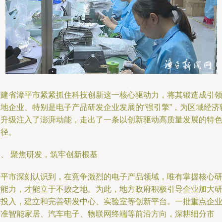
福建省漳平市紧紧抓住科技创新这一核心驱动力，将其锻造成引
本地企业、特别是电子产品研发企业发展的“强引擎”，为区域经济
型升级注入了澎湃动能，走出了一条以创新驱动高质量发展的特
路径。
一、 聚焦研发，筑牢创新根基
漳平市深刻认识到，在竞争激烈的电子产品领域，唯有掌握核心
发能力，才能立于不败之地。为此，地方政府积极引导企业加大
发投入，建立和完善研发中心、实验室等创新平台。一批重点企
瞄准智能家居、汽车电子、物联网终端等前沿方向，深耕细分市