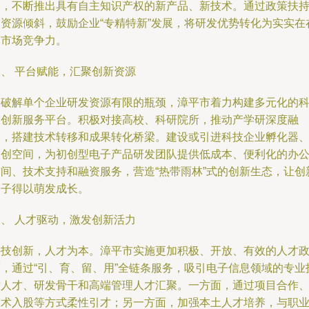
场，不断推出具有自主知识产权的新产品、新技术。通过政策扶
和资源倾斜，鼓励企业“专精特新”发展，将研发优势转化为实实在
的市场竞争力。
二、 平台赋能，汇聚创新资源
为破解单个企业研发资源有限的瓶颈，漳平市着力构建多元化的
技创新服务平台。积极对接高校、科研院所，推动产学研深度融
合，搭建技术转移和成果转化桥梁。建设或引进科技企业孵化器
众创空间，为初创型电子产品研发团队提供低成本、便利化的办
空间、技术支持和融资服务，营造“热带雨林”式的创新生态，让创
种子得以萌发成长。
三、 人才驱动，激发创新活力
科技创新，人才为本。漳平市实施更加积极、开放、有效的人才
策，通过“引、育、留、用”全链条服务，吸引电子信息领域的专业
术人才、研发骨干和高端管理人才汇聚。一方面，通过项目合作
技术入股等方式柔性引才；另一方面，加强本土人才培养，与职