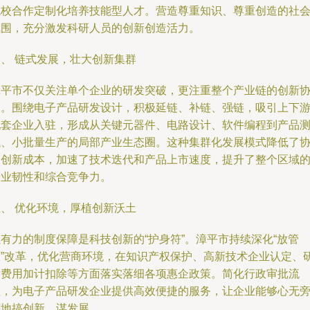
院校合作定制化培养技能型人才。营造尊重知识、尊重创造的社
氛围，充分激发科研人员的创新创造活力。
四、 链式发展，壮大创新集群
漳平市不仅关注单个企业的研发突破，更注重整个产业链的创新
同。围绕电子产品研发设计，积极延链、补链、强链，吸引上下
配套企业入驻，形成从关键元器件、电路设计、软件编程到产品
试、小批量生产的局部产业生态圈。这种集群化发展模式降低了
同创新成本，加速了技术迭代和产品上市速度，提升了整个区域
产业韧性和综合竞争力。
五、 优化环境，厚植创新沃土
有力的制度保障是科技创新的“护身符”。漳平市持续深化“放管
服”改革，优化营商环境，在知识产权保护、高新技术企业认定、
发费用加计扣除等方面落实落细各项惠企政策。简化行政审批流
程，为电子产品研发企业提供高效便捷的服务，让企业能够心无
骛地搞创新、谋发展。