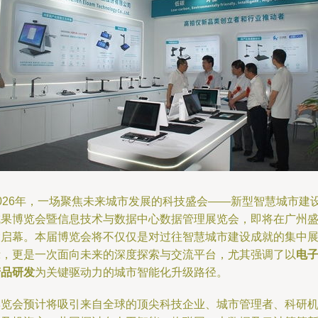
2026年，一场聚焦未来城市发展的科技盛会——新型智慧城市建
成果博览会暨信息技术与数据中心数据管理展览会，即将在广州
大启幕。本届博览会将不仅仅是对过往智慧城市建设成就的集中
示，更是一次面向未来的深度探索与交流平台，尤其强调了以
电
产品研发
为关键驱动力的城市智能化升级路径。
博览会预计将吸引来自全球的顶尖科技企业、城市管理者、科研