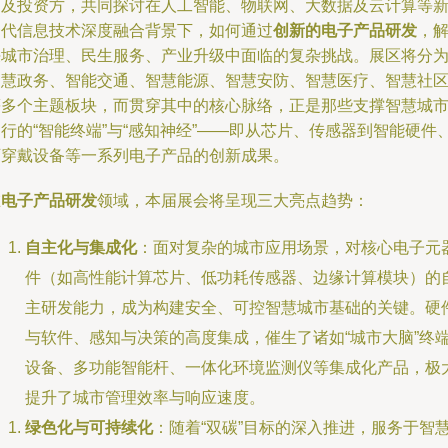
构及投资方，共同探讨在人工智能、物联网、大数据及云计算等
一代信息技术深度融合背景下，如何通过
创新的电子产品研发
，
决城市治理、民生服务、产业升级中面临的复杂挑战。展区将分
智慧政务、智能交通、智慧能源、智慧安防、智慧医疗、智慧社
等多个主题板块，而贯穿其中的核心脉络，正是那些支撑智慧城
行的“智能终端”与“感知神经”——即从芯片、传感器到智能硬件
可穿戴设备等一系列电子产品的创新成果。
在
电子产品研发
领域，本届展会将呈现三大亮点趋势：
自主化与集成化
：面对复杂的城市应用场景，对核心电子元
件（如高性能计算芯片、低功耗传感器、边缘计算模块）的
主研发能力，成为构建安全、可控智慧城市基础的关键。硬
与软件、感知与决策的高度集成，催生了诸如“城市大脑”终
设备、多功能智能杆、一体化环境监测仪等集成化产品，极
提升了城市管理效率与响应速度。
绿色化与可持续化
：随着“双碳”目标的深入推进，服务于智