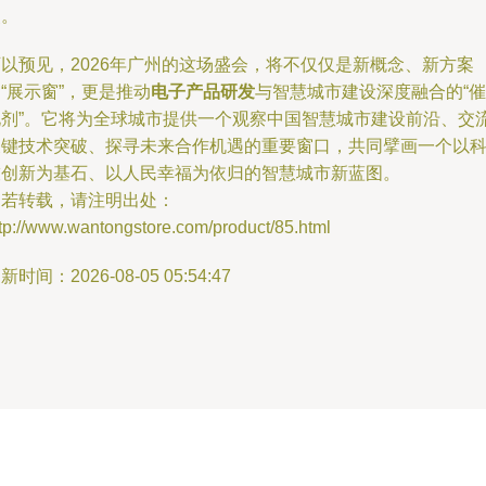
点。
可以预见，2026年广州的这场盛会，将不仅仅是新概念、新方案
“展示窗”，更是推动
电子产品研发
与智慧城市建设深度融合的“催
化剂”。它将为全球城市提供一个观察中国智慧城市建设前沿、交
关键技术突破、探寻未来合作机遇的重要窗口，共同擘画一个以
技创新为基石、以人民幸福为依归的智慧城市新蓝图。
如若转载，请注明出处：
tp://www.wantongstore.com/product/85.html
新时间：2026-08-05 05:54:47