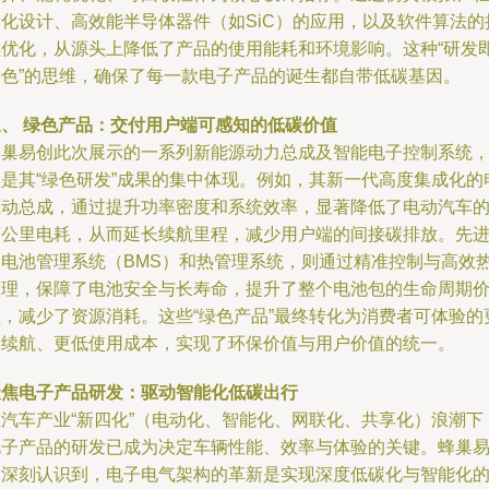
量化设计、高效能半导体器件（如SiC）的应用，以及软件算法的
续优化，从源头上降低了产品的使用能耗和环境影响。这种“研发
绿色”的思维，确保了每一款电子产品的诞生都自带低碳基因。
三、 绿色产品：交付用户端可感知的低碳价值
蜂巢易创此次展示的一系列新能源动力总成及智能电子控制系统
正是其“绿色研发”成果的集中体现。例如，其新一代高度集成化的
驱动总成，通过提升功率密度和系统效率，显著降低了电动汽车
百公里电耗，从而延长续航里程，减少用户端的间接碳排放。先
的电池管理系统（BMS）和热管理系统，则通过精准控制与高效
管理，保障了电池安全与长寿命，提升了整个电池包的生命周期
值，减少了资源消耗。这些“绿色产品”最终转化为消费者可体验的
长续航、更低使用成本，实现了环保价值与用户价值的统一。
聚焦电子产品研发：驱动智能化低碳出行
在汽车产业“新四化”（电动化、智能化、网联化、共享化）浪潮下
电子产品的研发已成为决定车辆性能、效率与体验的关键。蜂巢
创深刻认识到，电子电气架构的革新是实现深度低碳化与智能化