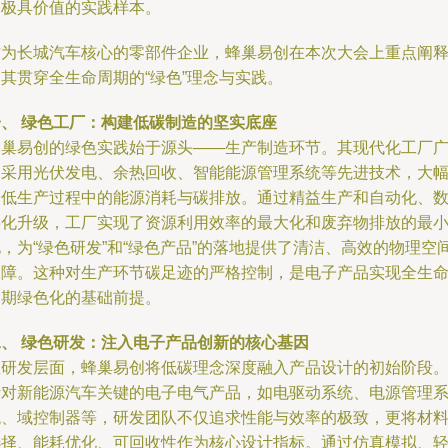
了极具价值的实践样本。
作为长城汽车核心的零部件企业，蜂巢易创在本次大会上重点阐
其贯穿全生命周期的“绿色”理念与实践。
一、 绿色工厂：构建低碳制造的坚实底座
蜂巢易创的绿色实践始于源头——生产制造环节。其现代化工厂
泛采用光伏发电、余热回收、智能能源管理系统等先进技术，大
降低生产过程中的能源消耗与碳排放。通过精益生产和自动化、
字化升级，工厂实现了资源利用效率的最大化和废弃物排放的最
，为“绿色研发”和“绿色产品”的落地提供了清洁、高效的物理空
保障。这种对生产环节碳足迹的严格控制，是电子产品实现全生
周期绿色化的基础前提。
二、 绿色研发：注入电子产品创新的核心基因
在研发层面，蜂巢易创将低碳理念深度融入产品设计的初始阶段
针对新能源汽车关键的电子电气产品，如电驱动系统、电源管理
统、域控制器等，研发团队不仅追求性能与效率的极致，更将材
选择、能耗优化、可回收性作为核心设计指标。通过仿真模拟、