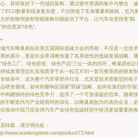
核心。其研发的下一代域控架构，通过硬件资源的集中与整合，
少了ECU数量和线束复杂度，不仅降低了车身重量和能耗，也为
强大的智能驾驶和智能座舱功能提供了平台，让汽车在变得更“聪
”的也更加“绿色”。
**
长城汽车蜂巢易创在第五届国际低碳大会的亮相，不仅是一次技
成果的展示，更是向业界清晰传递了其系统性的低碳发展战略。
过“绿色工厂、绿色研发、绿色产品”三位一体的闭环，蜂巢易创正
可持续发展理念扎实地贯穿于从一粒芯片到一套完整系统的研发
造全链条中。这为整个汽车零部件行业，尤其是技术密集型的电
产品研发领域，如何积极响应国家“双碳”战略、如何在激烈的市场
争中构建独特的绿色竞争力，提供了一个可资借鉴的范本。随着
术的不断迭代与产业链协同的深化，以蜂巢易创为代表的企业，
将在推动中国乃至全球汽车产业绿色低碳转型中扮演更加重要的
色。
如若转载，请注明出处：
tp://www.wantongstore.com/product/73.html